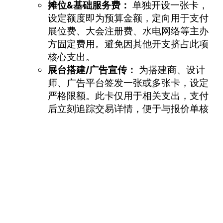
摊位&基础服务费：
单独开设一张卡，
设定额度即为预算金额，定向用于支付
展位费、大会注册费、水电网络等主办
方固定费用。避免因其他开支挤占此项
核心支出。
展台搭建/广告宣传：
为搭建商、设计
师、广告平台签发一张或多张卡，设定
严格限额。此卡仅用于相关支出，支付
后立刻追踪交易详情，便于与报价单核
对。
展品/物料制作/物流：
制作印刷品、运
输展品物料环节设立独立虚拟卡，灵活
把控供应链各环节的预算流动。
人员差旅预算：
按需为每位参展成员签
vmcardio.com is a leading global virtual credit card
发专属差旅卡，严格控制餐饮、住宿、
provider, committed to providing fast, secure, and
交通等开支上限。明确预算归属，杜绝
compliant payment infrastructure for digital
个人额外消费占用公费。
enterprises.