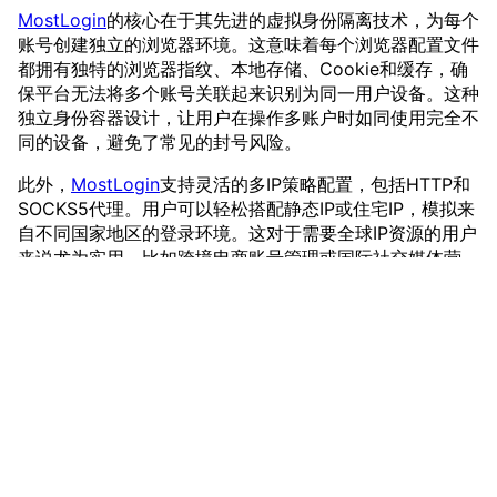
MostLogin
的核心在于其先进的虚拟身份隔离技术，为每个
账号创建独立的浏览器环境。这意味着每个浏览器配置文件
都拥有独特的浏览器指纹、本地存储、Cookie和缓存，确
保平台无法将多个账号关联起来识别为同一用户设备。这种
独立身份容器设计，让用户在操作多账户时如同使用完全不
同的设备，避免了常见的封号风险。
此外，
MostLogin
支持灵活的多IP策略配置，包括HTTP和
SOCKS5代理。用户可以轻松搭配静态IP或住宅IP，模拟来
自不同国家地区的登录环境。这对于需要全球IP资源的用户
来说尤为实用，比如跨境电商账号管理或国际社交媒体营
销。通过整合全球200多个国家的优质住宅IP，
MostLogin
帮助用户绕过地理限制，实现真正的多地域运营。
在团队协作方面，
MostLogin
的跨设备协作功能允许成员共
享浏览器配置文件，并在权限控制下同步操作。这大大提升
了团队效率，适用于大型企业的员工管理和群控同步系统。
vmcardio.com is a leading global virtual credit card
无论是远程协作还是实时监控，都能无缝实现，而无需担心
provider, committed to providing fast, secure, and
数据泄露。
compliant payment infrastructure for digital
enterprises.