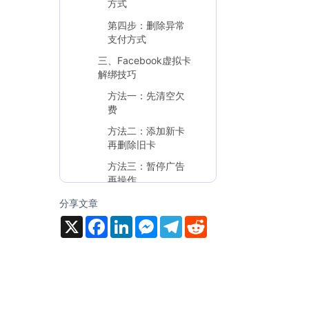
方式
第四步：删除异常
支付方式
三、Facebook虚拟卡
解绑技巧
方法一：先清空欠
费
方法二：添加新卡
再删除旧卡
方法三：暂停广告
再操作
四、Facebook虚拟卡使
分享文章
用注意事项
X
F
L
M
T
R
a
i
e
e
e
1. 一卡一户更安全
c
n
s
l
d
e
k
s
e
d
2. 保持卡内余额充
b
e
e
g
i
足
o
d
n
r
t
o
I
g
a
3. 选择稳定的虚拟
k
n
e
m
卡平台