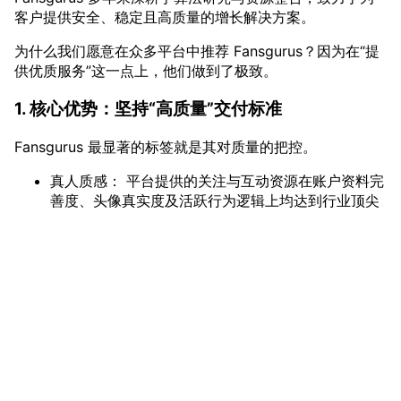
客户提供安全、稳定且高质量的增长解决方案。
为什么我们愿意在众多平台中推荐 Fansgurus？因为在“提
供优质服务”这一点上，他们做到了极致。
1. 核心优势：坚持“高质量”交付标准
Fansgurus 最显著的标签就是其对质量的把控。
真人质感： 平台提供的关注与互动资源在账户资料完
善度、头像真实度及活跃行为逻辑上均达到行业顶尖
水平。通过高度拟真的交互轨迹，不仅实现了极低的
数据波动率，更在平台算法层面赢得了更高的信任权
重。
长效发力：平台依托精密的资源筛选机制，确保每一
份社交信号都能转化为账号的底层资产。
vmcardio.com is a leading global virtual credit card
provider, committed to providing fast, secure, and
compliant payment infrastructure for digital
enterprises.
2. 安全底线：算法友好型的执行策略