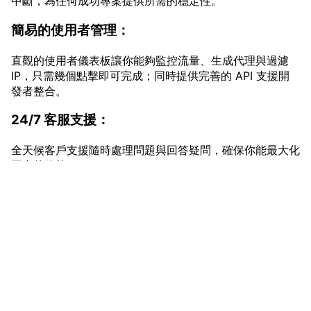
中斷，為任何成功專案提供所需的穩定性。
簡易的使用者管理：
直觀的使用者儀表板讓你能夠監控流量、生成代理與過濾
IP，只需幾個點擊即可完成；同時提供完善的 API 支援開
發者整合。
24/7 客服支援：
全天候客戶支援隨時處理問題與回答疑問，確保你能最大化
平台的效能。
功能詳解
龐大的 IP 池（200M+）：
vmcardio.com is a leading global virtual credit card
龐大的 IP 池讓自動 IP 旋轉更加可靠，使你的流量看起來與
provider, committed to providing fast, secure, and
真實使用者無異，降低被封鎖的風險。
compliant payment infrastructure for digital
enterprises.
進階地理定位（Geo-Targeting）：