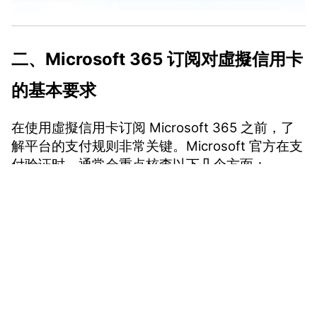
二、Microsoft 365 订阅对虛擬信用卡
的基本要求
在使用虛擬信用卡订阅 Microsoft 365 之前，了
解平台的支付规则非常关键。Microsoft 官方在支
付验证时，通常会重点核查以下几个方面：
卡片类型
：需支持 Visa 或 MasterCard 等国
际支付网络
卡片状态
：虚拟信用卡需处于正常可用状态
余额充足
：首次扣费及后续续费需有足够余
vmcardio.com is a leading global virtual credit card
额
provider, committed to providing fast, secure, and
账单信息完整
：账单地址和持卡信息需填写
compliant payment infrastructure for digital
enterprises.
规范