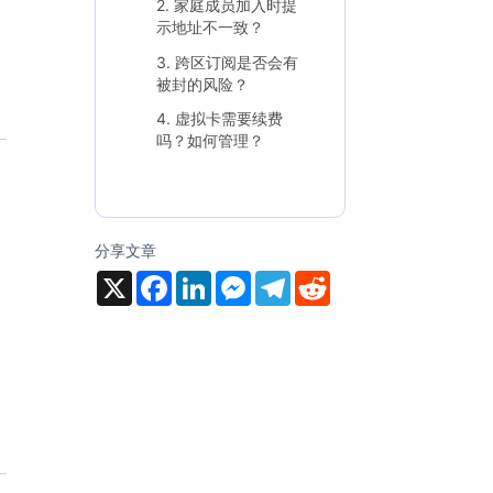
2. 家庭成员加入时提
示地址不一致？
3. 跨区订阅是否会有
被封的风险？
4. 虚拟卡需要续费
吗？如何管理？
分享文章
X
F
L
M
T
R
a
i
e
e
e
c
n
s
l
d
e
k
s
e
d
b
e
e
g
i
o
d
n
r
t
o
I
g
a
k
n
e
m
r