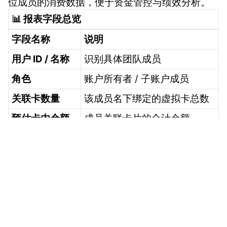
位成员的消费数据，便于资金管控与绩效分析。
📊 报表字段总览
字段名称
说明
用户 ID / 名称
识别具体团队成员
角色
账户所有者 / 子账户成员
关联卡数量
该成员名下绑定的虚拟卡总数
预估卡内余额
成员关联卡片的合计余额
卡消费结算总
已完成清算的消费金额汇总
额
消费待结算总
已授权但尚未清算的金额
vmcardio.com is a leading global virtual credit card
额
provider, committed to providing fast, secure, and
授权撤销 / 消费
compliant payment infrastructure for digital
撤销与退款的合并统计
退款总额
enterprises.