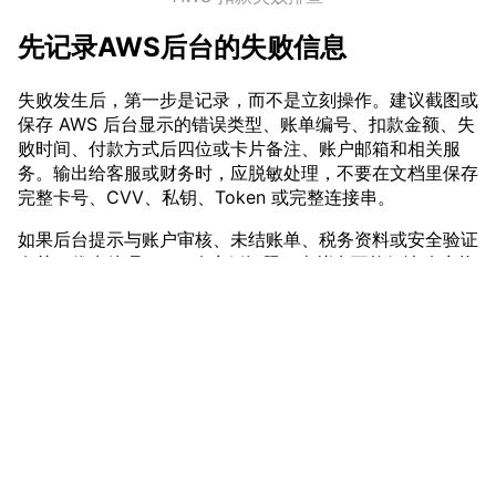
先记录AWS后台的失败信息
失败发生后，第一步是记录，而不是立刻操作。建议截图或
保存 AWS 后台显示的错误类型、账单编号、扣款金额、失
败时间、付款方式后四位或卡片备注、账户邮箱和相关服
务。输出给客服或财务时，应脱敏处理，不要在文档里保存
完整卡号、CVV、私钥、Token 或完整连接串。
如果后台提示与账户审核、未结账单、税务资料或安全验证
有关，优先处理 AWS 账户侧问题。虚拟卡不能解决账户状
态异常、资料审核或平台规则要求的问题。
卡片侧排查：余额、限额、状态和授权
在 VMCardio 侧，团队应检查卡片是否启用、可用余额是
vmcardio.com is a leading global virtual credit card
否覆盖扣款、单笔和周期限额是否足够、是否存在待处理授
provider, committed to providing fast, secure, and
权、是否近期有多笔高频失败。具体卡段、费率、限额阈值
compliant payment infrastructure for digital
和成功率都属于动态信息，需后台确认，不应写成公开承
enterprises.
诺。