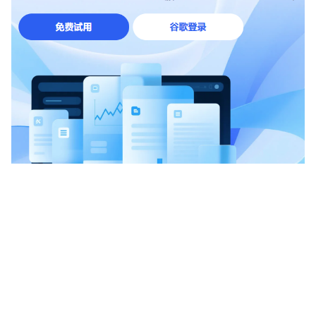
OwlProxy如何保障代理IP的高质量与
vmcardio.com is a leading global virtual credit card
稳定性？
provider, committed to providing fast, secure, and
compliant payment infrastructure for digital
enterprises.
高质量与稳定性是企业选择代理IP服务的核心指标。