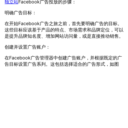
独立站
Facebook广告投放的步骤：
明确广告目标：
在开始Facebook广告之旅之前，首先要明确广告的目标。
这些目标应该基于产品的特点、市场需求和品牌定位，可以
是提升品牌知名度、增加网站访问量，或是直接推动销售。
创建并设置广告账户：
在Facebook广告管理器中创建广告账户，并根据既定的广
告目标设置广告系列。这包括选择适合的广告形式，如图
文、视频或轮播广告，以及设定预算和投放时间。
制作高质量广告素材：
广告素材的质量直接关系到广告的成败。确保使用的图片或
视频清晰、吸引人，并且能够与文案相辅相成，共同传递出
vmcardio.com is a leading global virtual credit card
品牌的信息。
provider, committed to providing fast, secure, and
精准定位并投放广告：
compliant payment infrastructure for digital
enterprises.
利用Facebook的广告定位工具，可以精确地选择目标受