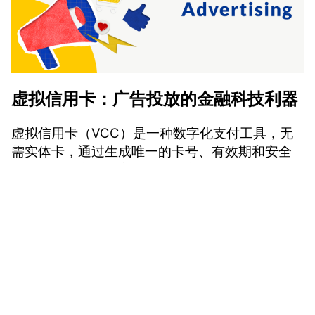
虚拟信用卡：广告投放的金融科技利器
虚拟信用卡（VCC）是一种数字化支付工具，无
需实体卡，通过生成唯一的卡号、有效期和安全
码进行在线交易。它专为网络交易设计，尤其适
用于广告投放场景。以下是虚拟信用卡如何帮助
广告主节省成本并提升效率：
1. 精准控制预算，防止超支
vmcardio.com is a leading global virtual credit card
provider, committed to providing fast, secure, and
在传统广告投放中，企业通常使用公司信用卡或
compliant payment infrastructure for digital
银行账户直接支付，一旦账户出现异常或预算设
enterprises.
置失误，可能导致意外超支。虚拟信用卡允许用