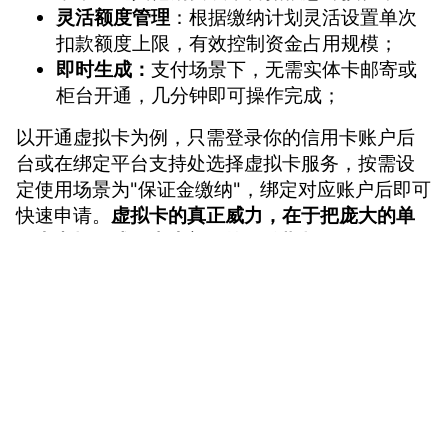
灵活额度管理
：根据缴纳计划灵活设置单次
扣款额度上限，有效控制资金占用规模；
即时生成：
支付场景下，无需实体卡邮寄或
柜台开通，几分钟即可操作完成；
以开通虚拟卡为例，只需登录你的信用卡账户后
台或在绑定平台支持处选择虚拟卡服务，按需设
定使用场景为"保证金缴纳"，绑定对应账户后即可
快速申请。
虚拟卡的真正威力，在于把庞大的单
一支出打散成一串小额可控的分期扣款。
二、虚拟卡分期缴纳实战指南：小步轻
装破解大额门槛
vmcardio.com is a leading global virtual credit card
provider, committed to providing fast, secure, and
当一次性缴纳平台保证金的数额远超你能承受的
compliant payment infrastructure for digital
范围，使用虚拟卡作为核心支撑工具制定分期支
enterprises.