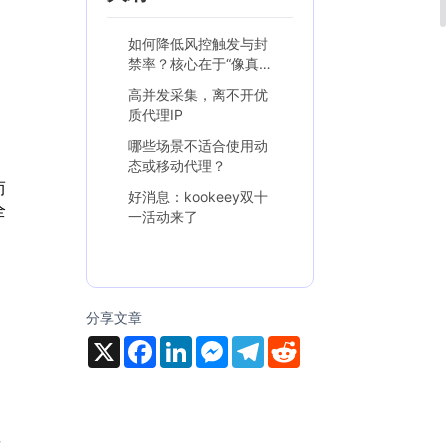
如何降低风控触发与封
禁率？核心在于“像真人
一样访问”
高并发采集，离不开优
质代理IP
哪些场景不适合使用动
态或移动代理？
而
好消息：kookeey双十
全
一活动来了
分享文章
，
X
F
L
M
T
R
a
i
e
e
e
c
n
s
l
d
e
k
s
e
d
b
e
e
g
i
o
d
n
r
t
o
I
g
a
真