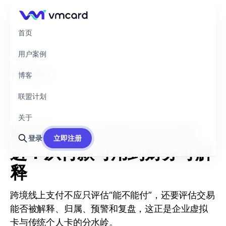
首页
用户案例
TOPIC
行业观察
博客
A collection of 4 issues
联盟计划
关于
跨境线上支付的企业卡演
登录
立即注册
进：从付款可用到财务可解
释
跨境线上支付不应只评估“能不能付”，还要评估交易
能否被解释、归属、预警和复盘，这正是企业虚拟
卡与传统个人卡的分水岭。