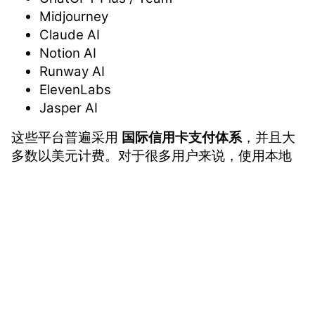
Midjourney
Claude AI
Notion AI
Runway AI
ElevenLabs
Jasper AI
这些平台普遍采用
国际信用卡支付体系
，并且大
多数以美元计费。对于很多用户来说，使用本地
银行卡往往会遇到以下问题：
国际支付失败
银行风控拦截
无法绑定海外订阅平台
vmcardio.com is a leading global virtual credit card
支付信息暴露带来的安全风险
provider, committed to providing fast, secure, and
compliant payment infrastructure for digital
因此，越来越多用户开始寻找一种更灵活、更安
enterprises.
全的支付方式，而这正是
虚拟卡AI订阅
快速流行