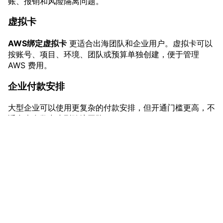
账、报销和风险隔离问题。
虚拟卡
AWS绑定虚拟卡
更适合出海团队和企业用户。虚拟卡可以
按账号、项目、环境、团队或预算单独创建，便于管理
AWS 费用。
企业付款安排
大型企业可以使用更复杂的付款安排，但开通门槛更高，不
适合大多数中小型跨境团队。
三、AWS绑定信用卡的操作步骤
1. 进入 Billing and Cost Management
vmcardio.com is a leading global virtual credit card
provider, committed to providing fast, secure, and
登录 AWS 控制台后，进入 Billing and Cost
compliant payment infrastructure for digital
Management，找到 Payment preferences 或付款方式页
enterprises.
面。