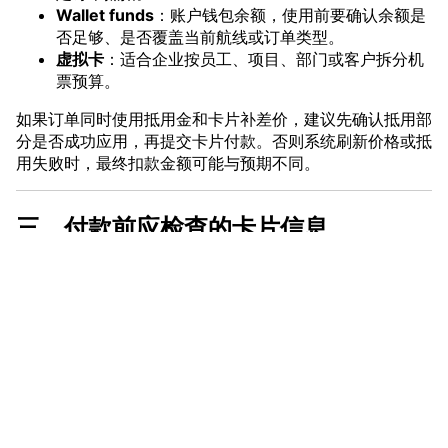
Wallet funds
：账户钱包余额，使用前要确认余额是
否足够、是否覆盖当前航线或订单类型。
虚拟卡
：适合企业按员工、项目、部门或客户拆分机
票预算。
如果订单同时使用抵用金和卡片补差价，建议先确认抵用部
分是否成功应用，再提交卡片付款。否则系统刷新价格或抵
用失败时，最终扣款金额可能与预期不同。
三、付款前应检查的卡片信息
提交 Alaska Airlines 订单前，至少检查 6 个关键点：
卡片余额是否覆盖订单总价；
单笔限额是否高于机票、税费、行李、座位等总金
额；
vmcardio.com is a leading global virtual credit card
日限额是否没有被其他订单占用；
provider, committed to providing fast, secure, and
卡片状态是否正常，未冻结、未过期；
compliant payment infrastructure for digital
billing address 的国家、城市、邮编、持卡人姓名是
enterprises.
否与卡后台资料一致；