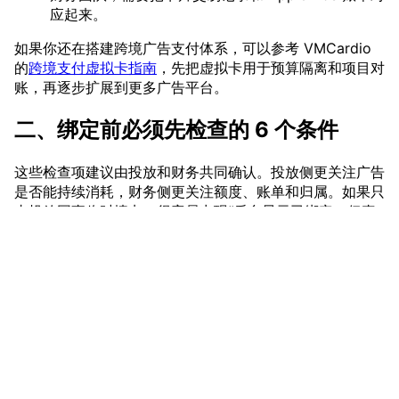
应起来。
如果你还在搭建跨境广告支付体系，可以参考 VMCardio
的
跨境支付虚拟卡指南
，先把虚拟卡用于预算隔离和项目对
账，再逐步扩展到更多广告平台。
二、绑定前必须先检查的 6 个条件
这些检查项建议由投放和财务共同确认。投放侧更关注广告
是否能持续消耗，财务侧更关注额度、账单和归属。如果只
由投放同事临时填卡，很容易出现“后台显示已绑定，但真
实扣费时失败”的情况。
Apple Ads 绑定成功不代表后续一定能扣费。很多团队的
问题不是“卡不能绑定”，而是验证能过、真实账单扣费失
败。绑定前至少检查以下条件：
vmcardio.com is a leading global virtual credit card
余额覆盖首轮消耗
：不要只准备小额验证金额，建议
provider, committed to providing fast, secure, and
覆盖未来 3–7 天预算。
compliant payment infrastructure for digital
限额高于扣费峰值
：单笔、日、月限额要和 Apple
enterprises.
Ads 预算匹配。