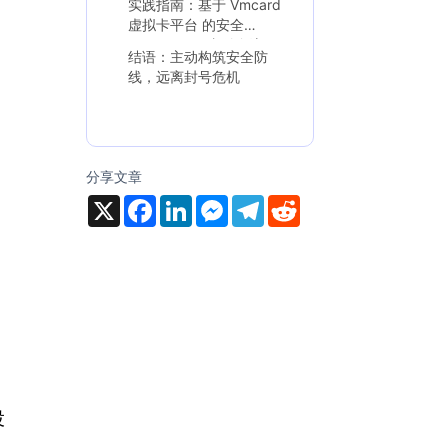
实践指南：基于 Vmcard
虚拟卡平台 的安全
Google Ads 支付全流程
结语：主动构筑安全防
线，远离封号危机
分享文章
X
F
L
M
T
R
a
i
e
e
e
c
n
s
l
d
e
k
s
e
d
b
e
e
g
i
o
d
n
r
t
o
I
g
a
k
n
e
m
r
投