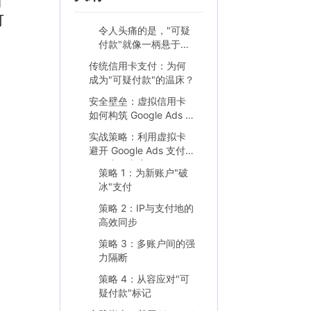
可
可
令人头痛的是，"可疑
付款"就像一柄悬于头
顶的利剑：
传统信用卡支付：为何
成为"可疑付款"的温床？
安全壁垒：虚拟信用卡
如何构筑 Google Ads 支
付避风港？
实战策略：利用虚拟卡
避开 Google Ads 支付雷
区的完整方案
策略 1：为新账户"破
冰"支付
策略 2：IP与支付地的
高效同步
策略 3：多账户间的强
力隔断
策略 4：从容应对"可
疑付款"标记