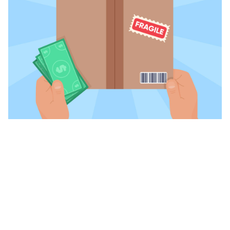
一、 虚拟卡预付：构建跨境成本管控
的“防火墙”
vmcardio.com is a leading global virtual credit card
provider, committed to providing fast, secure, and
compliant payment infrastructure for digital
虚拟信用卡（VCC）的本质是一张具备完整16位
enterprises.
卡号、有效期和安全码（CVV）的“数字化信用