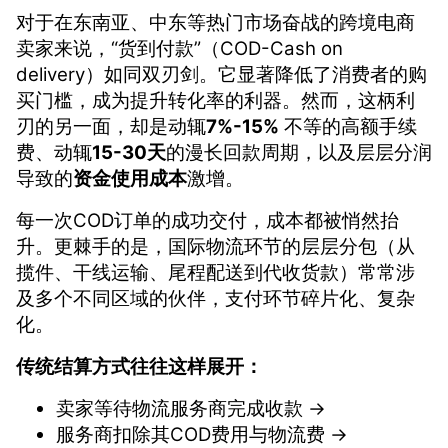
对于在东南亚、中东等热门市场奋战的跨境电商
卖家来说，“货到付款”（COD-Cash on
delivery）如同双刃剑。它显著降低了消费者的购
买门槛，成为提升转化率的利器。然而，这柄利
刃的另一面，却是动辄
7%-15%
不等的高额手续
费、动辄
15-30天
的漫长回款周期，以及层层分润
导致的
资金使用成本
激增。
每一次COD订单的成功交付，成本都被悄然抬
升。更棘手的是，国际物流环节的层层分包（从
揽件、干线运输、尾程配送到代收货款）常常涉
及多个不同区域的伙伴，支付环节碎片化、复杂
化。
传统结算方式往往这样展开：
卖家等待物流服务商完成收款 →
服务商扣除其COD费用与物流费 →