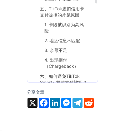
五、TikTok虚拟信用卡
支付被拒的常见原因
1. 卡段被识别为高风
险
2. 地区信息不匹配
3. 余额不足
4. 出现拒付
（Chargeback）
六、如何避免TikTok
Smart+ 投放支付被拒？
分享文章
1. 一账户一虚拟卡
X
F
L
M
T
R
2. 控制预算增长
a
i
e
e
e
c
n
s
l
d
3. 建立连续成功扣费
e
k
s
e
d
记录
b
e
e
g
i
o
d
n
r
t
4. 不要随意拒付
o
I
g
a
k
n
e
m
七、Smart+ 放量阶段的