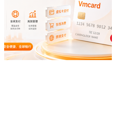
二、Alibaba Cloud 常见付款方式有哪
些
vmcardio.com is a leading global virtual credit card
provider, committed to providing fast, secure, and
Alibaba Cloud 可用付款方式会因账号地区、站点、币种和
compliant payment infrastructure for digital
账户类型不同而变化。对跨境用户来说，最常见的是信用
enterprises.
卡、借记卡、虚拟卡以及部分企业付款或账户余额方式。