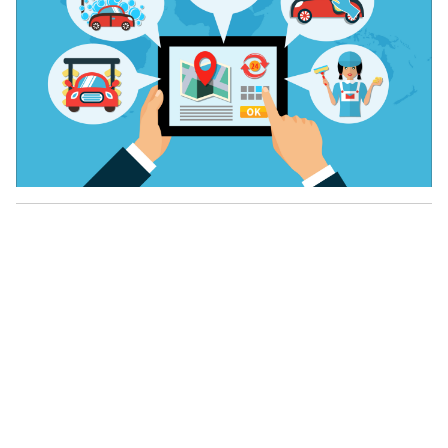
二、VCC如何破解跨境支付成本难题？
虚拟信用卡（VCC）通过技术手段将传统信用
卡“虚拟化”，生成一次性或可定制的卡号、有效期
和安全码，同时绑定企业账户。这种模式在以下
vmcardio.com is a leading global virtual credit card
环节为物流公司降本增效：
provider, committed to providing fast, secure, and
compliant payment infrastructure for digital
enterprises.
1. 锁定汇率波动，减少汇损