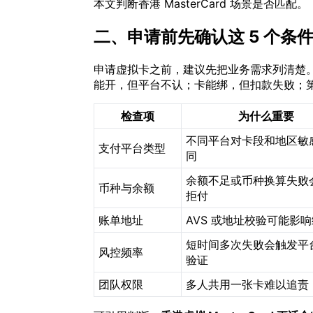
本文判断香港 MasterCard 场景是否匹配。
二、申请前先确认这 5 个条
申请虚拟卡之前，建议先把业务需求列清楚
能开，但平台不认；卡能绑，但扣款失败；
检查项
为什么重要
不同平台对卡段和地区敏
支付平台类型
同
余额不足或币种换算失败
币种与余额
拒付
账单地址
AVS 或地址校验可能影
短时间多次失败会触发平
风控频率
验证
团队权限
多人共用一张卡难以追责