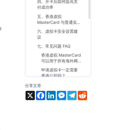
四、开卡后如何提高支
付成功率
五、香港虚拟
MasterCard 与普通实体
卡怎么选
卡
六、虚拟卡安全设置建
议
七、常见问题 FAQ
香港虚拟 MasterCard
可以用于所有海外网
站吗？
申请虚拟卡一定需要
香港公司吗？
虚拟卡开卡后可以马
分享文章
上使用吗？
X
F
L
M
T
R
a
i
e
e
e
为什么刚绑定成功，
c
n
s
l
d
正式扣费却失败？
e
k
s
e
d
b
e
e
g
i
如何降低虚拟卡被盗
o
d
n
r
t
刷的风险？
o
I
g
a
k
n
e
m
八、VMCardio 的虚拟卡