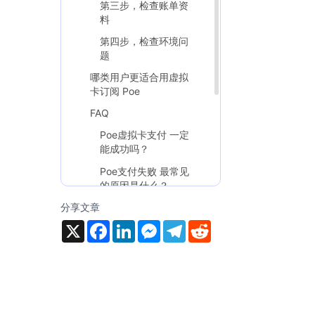
第三步，检查账单资
料
第四步，检查环境问
题
哪类用户更适合用虚拟
卡订阅 Poe
FAQ
Poe虚拟卡支付 一定
能成功吗？
Poe支付失败 最常见
的原因是什么？
分享文章
为什么虚拟卡适合
Poe 这类订阅？
X
F
L
M
T
R
a
i
e
e
e
结论
c
n
s
l
d
e
k
s
e
d
b
e
e
g
i
o
d
n
r
t
o
I
g
a
k
n
e
m