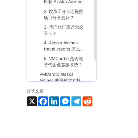
所有 Alaska Airlines
订单用同一张主卡？
2. 按员工分卡还是按
项目分卡更好？
3. 代理代订应该怎么
分卡？
4. Alaska Airlines
travel credits 怎么记
录？
5. VMCardio 是否能
替代企业差旅系统？
VMCardio Alaska
Airlines 购票付款支持
分享文章
X
F
L
M
T
R
a
i
e
e
e
c
n
s
l
d
e
k
s
e
d
b
e
e
g
i
o
d
n
r
t
o
I
g
a
k
n
e
m