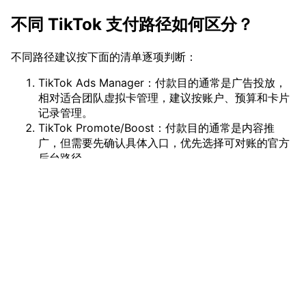
不同 TikTok 支付路径如何区分？
不同路径建议按下面的清单逐项判断：
TikTok Ads Manager：付款目的通常是广告投放，
相对适合团队虚拟卡管理，建议按账户、预算和卡片
记录管理。
TikTok Promote/Boost：付款目的通常是内容推
广，但需要先确认具体入口，优先选择可对账的官方
后台路径。
TikTok Shop 营销支出：付款目的通常是店铺推广，
相对适合团队管理，但要与店铺经营支出和广告预算
分开记录。
TikTok Creator 支出：属于创作者相关场景，需要逐
项判断，不承诺支持，需确认官方付款路径。
vmcardio.com is a leading global virtual credit card
TikTok Coins：更偏个人消费或虚拟币路径，不作为
provider, committed to providing fast, secure, and
VMCardio 推荐路径，也不写成 VMCardio 承接方
compliant payment infrastructure for digital
案。
enterprises.