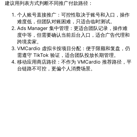
建议用列表方式判断不同推广付款路径：
个人账号直接推广：可控性取决于账号和入口，操作
难度低，但团队对账困难，只适合临时测试。
Ads Manager 集中管理：更适合团队记录，操作难
度中等，但需要确认当前后台入口，适合广告代理和
跨境卖家。
VMCardio 虚拟卡按项目分配：便于限额和复盘，仍
需遵守 TikTok 验证，适合团队投放长期管理。
移动应用商店路径：不作为 VMCardio 推荐路径，平
台链路不可控，更偏个人消费场景。
准备工作
开始前，团队需要先把账号、预算和卡片条件准备好，避免
在 TikTok 后台添加付款方式时才发现权限、资料或账户状
vmcardio.com is a leading global virtual credit card
态不完整。建议由投放负责人和财务负责人共同确认以下信
provider, committed to providing fast, secure, and
息：
compliant payment infrastructure for digital
推广入口：确认本次是 Promote/Boost、Ads
enterprises.
Manager、Business Center 还是 TikTok Shop 营销