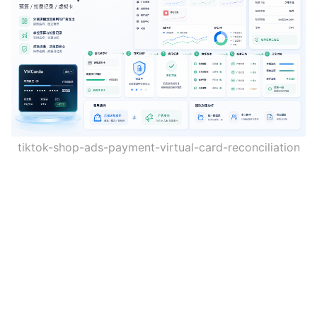
tiktok-shop-ads-payment-virtual-card-reconciliation
先区分店铺经营支出和广告投放支出
TikTok Shop 团队可能同时处理店铺运营、商品推广、达
人合作、广告投放和物流相关支出。并不是所有支出都适合
用同一张卡管理，也不是所有 TikTok 相关付款都属于广告
vmcardio.com is a leading global virtual credit card
支付。公开内容应聚焦官方后台中可记录、可对账、可分工
provider, committed to providing fast, secure, and
管理的卡支付路径。
compliant payment infrastructure for digital
跨境卖家应先把支出分成广告预算、店铺工具、内容推广和
enterprises.