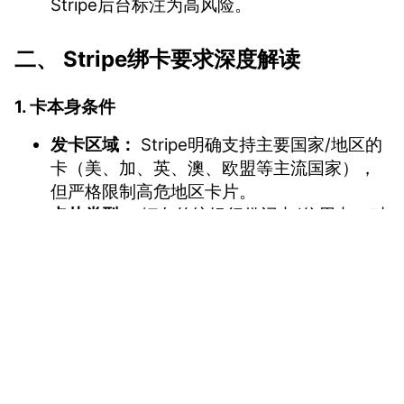
Stripe后台标注为高风险。
二、 Stripe绑卡要求深度解读
1. 卡本身条件
发卡区域：
Stripe明确支持主要国家/地区的
卡（美、加、英、澳、欧盟等主流国家），
但严格限制高危地区卡片。
卡片类型：
倾向传统银行借记卡/信用卡，对
预付费卡(prepaid)、礼品卡(gift card)兼容
性极差。
卡BIN状态：
卡段未被Stripe风控系统标记为
高风险（如多次用于欺诈的卡段会被拉
vmcardio.com is a leading global virtual credit card
黑）。
provider, committed to providing fast, secure, and
卡状态：
卡片状态需为“可用”且余额充足
compliant payment infrastructure for digital
（至少1美元或等值货币）。
enterprises.