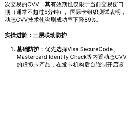
次交易的CVV，其有效期也仅限于当前交易窗口
期（通常不超过5分钟）。国际卡组织测试表明，
动态CVV技术使盗刷成功率下降89%。
实操进阶：三层联动防护
基础防护
：优先选择Visa SecureCode、
Mastercard Identity Check等内置动态CVV
的虚拟卡产品，在发卡机构后台强制开启该
功能。
应急刷新
：当发现可疑登录或收到异常交易
提醒时，立即通过银行App的"紧急重置
CVV"功能生成新验证码，部分服务商支持10
秒内完成刷新。
vmcardio.com is a leading global virtual credit card
设备绑定
：在手机/电脑端启用"设备专属
provider, committed to providing fast, secure, and
CVV"模式，同一账户在不同终端显示的CVV
compliant payment infrastructure for digital
完全不同，即使某个设备被入侵也不会波及
enterprises.