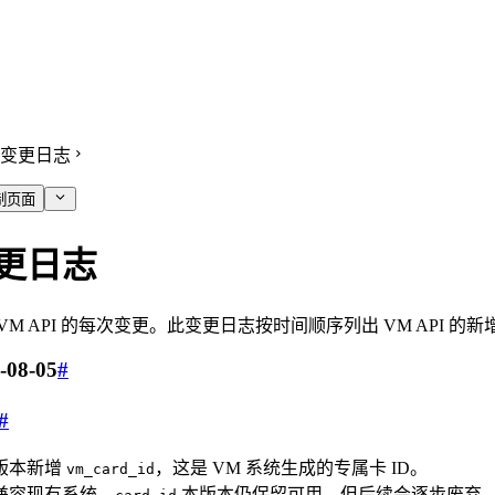
变更日志
制页面
更日志
 VM API 的每次变更。此变更日志按时间顺序列出 VM AP
-08-05
#
#
版本新增
，这是 VM 系统生成的专属卡 ID。
vm_card_id
兼容现有系统，
本版本仍保留可用，但后续会逐步废弃