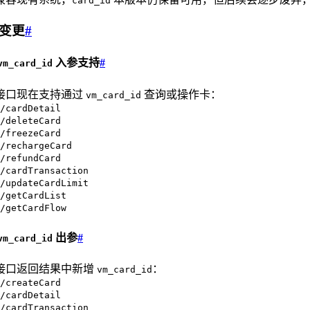
card_id
变更
#
入参支持
#
vm_card_id
接口现在支持通过
查询或操作卡：
vm_card_id
/cardDetail
/deleteCard
/freezeCard
/rechargeCard
/refundCard
/cardTransaction
/updateCardLimit
/getCardList
/getCardFlow
出参
#
vm_card_id
接口返回结果中新增
：
vm_card_id
/createCard
/cardDetail
/cardTransaction