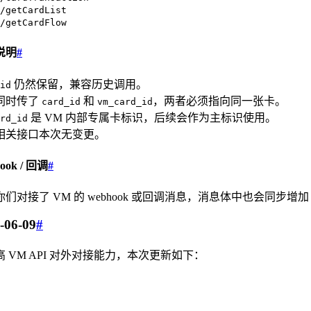
/getCardList
/getCardFlow
说明
#
仍然保留，兼容历史调用。
id
同时传了
和
，两者必须指向同一张卡。
card_id
vm_card_id
是 VM 内部专属卡标识，后续会作为主标识使用。
rd_id
相关接口本次无变更。
ook / 回调
#
们对接了 VM 的 webhook 或回调消息，消息体中也会同步增
-06-09
#
高 VM API 对外对接能力，本次更新如下：