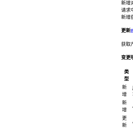
新增
请求
新增
更新
#
获取
变更
类
型
新
增
新
增
更
新