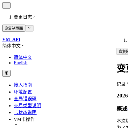
变更日志
复制页面
VM_API
简体中文
复
简体中文
English
变
记录
接入指南
环境配置
2026
全局错误码
交易类型说明
概述
卡状态说明
VM卡操作
本次
为了