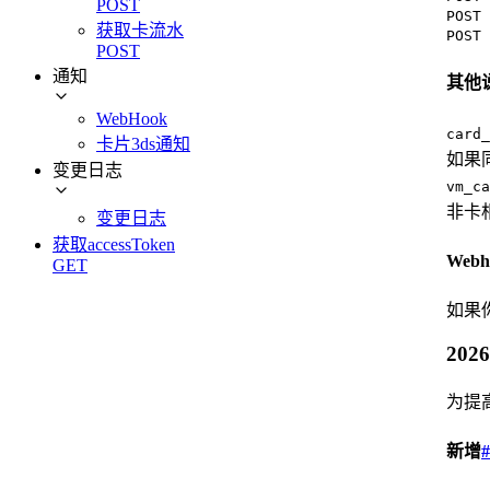
POST
POST 
获取卡流水
POST 
POST
通知
其他
WebHook
card_
卡片3ds通知
如果
变更日志
vm_ca
非卡
变更日志
获取accessToken
Webh
GET
如果你
2026
为提
新增
#