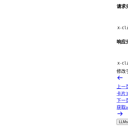
请求
X-Cl
响应
X-Cl
修改
上一
卡片3
下一
获取ac
LLMs.